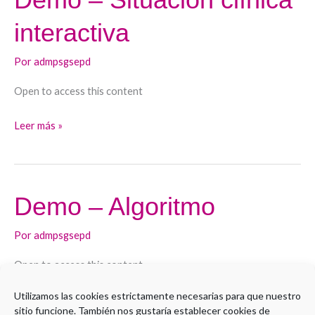
–
interactiva
Situación
clínica
Por
admpsgsepd
interactiva
Open to access this content
Leer más »
Demo – Algoritmo
Demo
–
Por
admpsgsepd
Algoritmo
Open to access this content
Utilizamos las cookies estrictamente necesarias para que nuestro
Leer más »
sitio funcione. También nos gustaría establecer cookies de