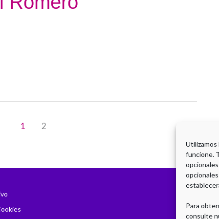
el Romero
1
2
Utilizamos
funcione. 
opcionales
opcionales
establecer
ivo
Para obten
Cookies
consulte n