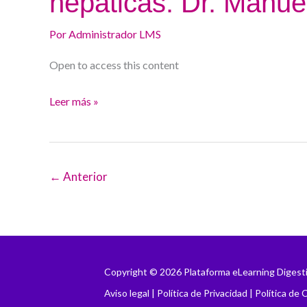
hepáticas. Dr. Manu
precisión
Por
Administrador LMS
en
enfermedades
Open to access this content
hepáticas.
Dr.
Leer más »
Manuel
Romero
←
Anterior
Copyright © 2026 Plataforma eLearning Digest
Aviso legal
|
Política de Privacidad
|
Política de 