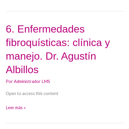
6. Enfermedades
6.
Enfermedades
fibroquísticas: clínica y
fibroquísticas:
clínica
manejo. Dr. Agustín
y
manejo.
Albillos
Dr.
Agustín
Por
Administrador LMS
Albillos
Open to access this content
Leer más »