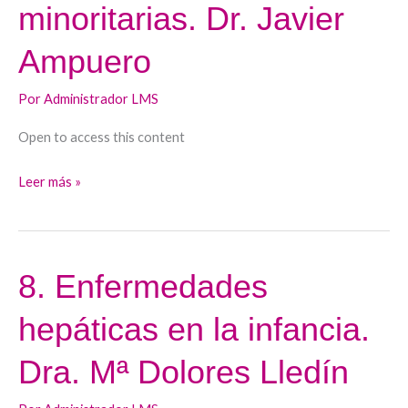
al
minoritarias. Dr. Javier
adulto
Ampuero
en
enfermedades
Por
Administrador LMS
hepáticas
minoritarias.
Open to access this content
Dr.
Javier
Leer más »
Ampuero
8. Enfermedades
8.
Enfermedades
hepáticas en la infancia.
hepáticas
en
Dra. Mª Dolores Lledín
la
infancia.