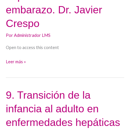
en
embarazo. Dr. Javier
el
embarazo.
Crespo
Dr.
Javier
Por
Administrador LMS
Crespo
Open to access this content
Leer más »
9. Transición de la
9.
Transición
infancia al adulto en
de
la
enfermedades hepáticas
infancia