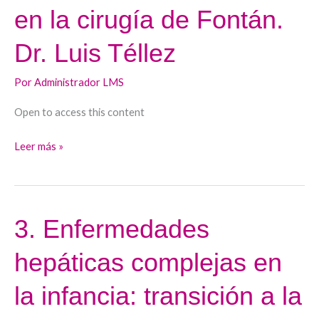
en
en la cirugía de Fontán.
las
cardiopatías
Dr. Luis Téllez
congénitas
y
Por
Administrador LMS
en
Open to access this content
la
cirugía
Leer más »
de
Fontán.
Dr.
Luis
3. Enfermedades
3.
Téllez
Enfermedades
hepáticas complejas en
hepáticas
complejas
la infancia: transición a la
en
la