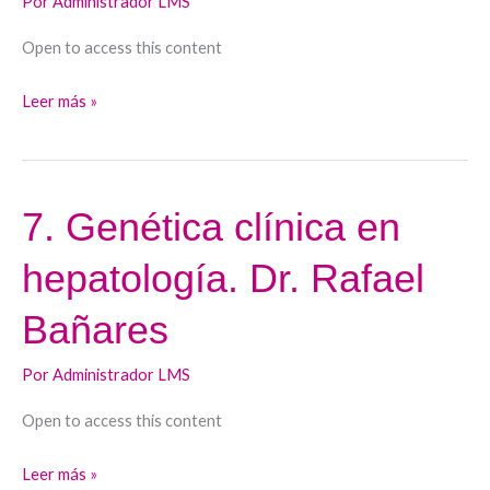
Por
Administrador LMS
Dra.
Open to access this content
Mª
Dolores
Leer más »
Lledín
7. Genética clínica en
7.
Genética
hepatología. Dr. Rafael
clínica
en
Bañares
hepatología.
Dr.
Por
Administrador LMS
Rafael
Open to access this content
Bañares
Leer más »