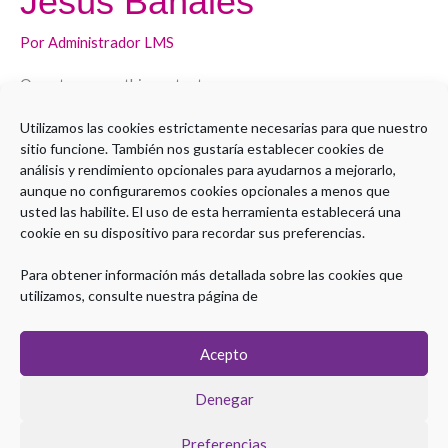
Jesús Bañales
Jesús
Bañales
Por
Administrador LMS
Open to access this content
Utilizamos las cookies estrictamente necesarias para que nuestro
Leer más »
sitio funcione. También nos gustaría establecer cookies de
análisis y rendimiento opcionales para ayudarnos a mejorarlo,
aunque no configuraremos cookies opcionales a menos que
usted las habilite. El uso de esta herramienta establecerá una
cookie en su dispositivo para recordar sus preferencias.
1
2
Siguiente
→
Para obtener información más detallada sobre las cookies que
utilizamos, consulte nuestra página de
Acepto
Denegar
Preferencias