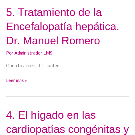
5. Tratamiento de la
5.
Tratamiento
Encefalopatía hepática.
de
la
Dr. Manuel Romero
Encefalopatía
hepática.
Por
Administrador LMS
Dr.
Open to access this content
Manuel
Romero
Leer más »
4. El hígado en las
4.
El
cardiopatías congénitas y
hígado