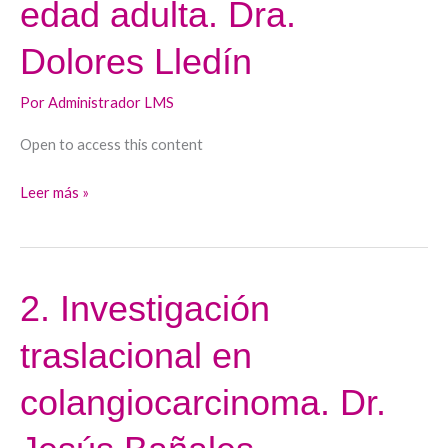
edad adulta. Dra.
infancia:
Dolores Lledín
transición
a
Por
Administrador LMS
la
edad
Open to access this content
adulta.
Dra.
Leer más »
Dolores
Lledín
2. Investigación
2.
Investigación
traslacional en
traslacional
en
colangiocarcinoma. Dr.
colangiocarcinoma.
Dr.