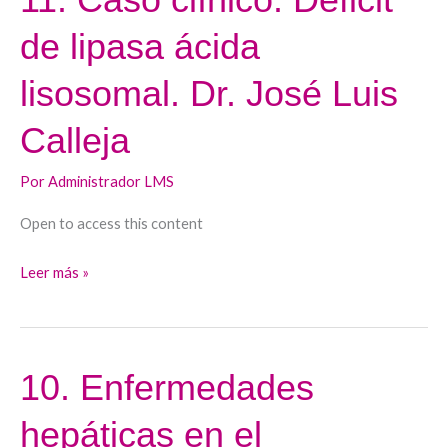
Caso
de lipasa ácida
clínico:
Déficit
lisosomal. Dr. José Luis
de
lipasa
Calleja
ácida
lisosomal.
Por
Administrador LMS
Dr.
Open to access this content
José
Luis
Leer más »
Calleja
10. Enfermedades
10.
Enfermedades
hepáticas en el
hepáticas