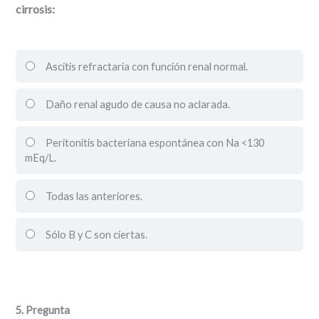
cirrosis:
Ascitis refractaria con función renal normal.
Daño renal agudo de causa no aclarada.
Peritonitis bacteriana espontánea con Na <130
mEq/L.
Todas las anteriores.
Sólo B y C son ciertas.
5
. Pregunta