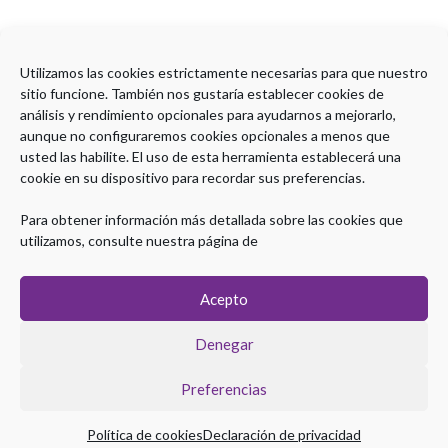
Monitorización estrecha de constantes.
Utilizamos las cookies estrictamente necesarias para que nuestro
sitio funcione. También nos gustaría establecer cookies de
Ecografía abdominal.
análisis y rendimiento opcionales para ayudarnos a mejorarlo,
aunque no configuraremos cookies opcionales a menos que
usted las habilite. El uso de esta herramienta establecerá una
TC o RMN.
cookie en su dispositivo para recordar sus preferencias.
A y B son correctas.
Para obtener información más detallada sobre las cookies que
utilizamos, consulte nuestra página de
A y C son correctas.
Acepto
Denegar
Preferencias
Política de cookies
Declaración de privacidad