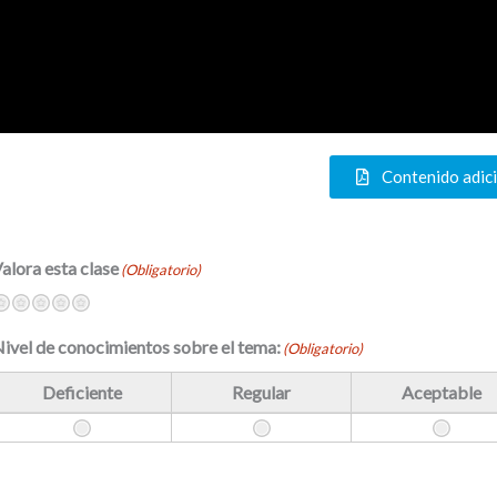
Contenido adic
alora esta clase
(Obligatorio)
Terrible
No muy bien
Neutral
Bastante bien
Excelente
ivel de conocimientos sobre el tema:
(Obligatorio)
Deficiente
Regular
Aceptable