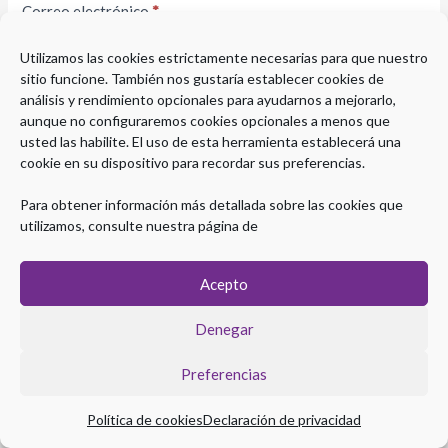
Correo electrónico
*
Utilizamos las cookies estrictamente necesarias para que nuestro
sitio funcione. También nos gustaría establecer cookies de
análisis y rendimiento opcionales para ayudarnos a mejorarlo,
aunque no configuraremos cookies opcionales a menos que
usted las habilite. El uso de esta herramienta establecerá una
cookie en su dispositivo para recordar sus preferencias.
Para obtener información más detallada sobre las cookies que
utilizamos, consulte nuestra página de
Acepto
Copyright © 2026 Plataforma eLearning Digestivo
Aviso legal
|
Política de Privacidad
|
Política de Cookies
Denegar
Preferencias
Política de cookies
Declaración de privacidad