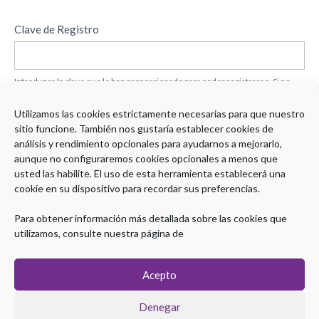
Registro
Clave de Registro
Postgrado
Introduzca la clave que le han proporcionado para poder registrarse. Si no
dispone de una Clave de Registro, puede solicitarla
aquí
.
Utilizamos las cookies estrictamente necesarias para que nuestro
sitio funcione. También nos gustaría establecer cookies de
Siguiente
análisis y rendimiento opcionales para ayudarnos a mejorarlo,
aunque no configuraremos cookies opcionales a menos que
usted las habilite. El uso de esta herramienta establecerá una
cookie en su dispositivo para recordar sus preferencias.
Para obtener información más detallada sobre las cookies que
utilizamos, consulte nuestra página de
Copyright © 2026 Plataforma Postgrado SEPD
Aviso legal
|
Política de Privacidad
|
Política de Cookies
Acepto
Denegar
Coordinación Técnica