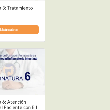
a 3: Tratamiento
Matriculate
a 6: Atención
el Paciente con EII