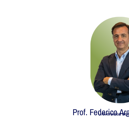
Prof. Federico Ar
Universidad de S