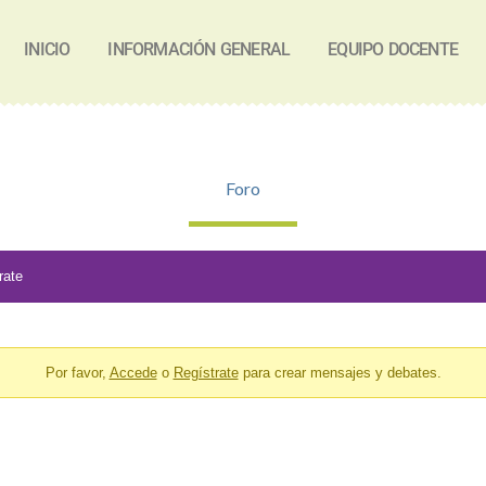
INICIO
INFORMACIÓN GENERAL
EQUIPO DOCENTE
Foro
rate
Por favor,
Accede
o
Regístrate
para crear mensajes y debates.