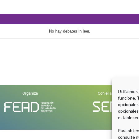
No hay debates in leer.
Utilizamos
Organiza
Con el aval científico de
funcione. 
opcionales
opcionales
establecer
Para obten
consulte n