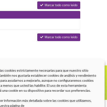
Marcar todo como leído
Marcar todo como leído
 las cookies estrictamente necesarias para que nuestro sitio
Con la Colaboración de
También nos gustaría establecer cookies de análisis y rendimiento
 para ayudarnos a mejorarlo, aunque no configuraremos cookies
 a menos que usted las habilite. El uso de esta herramienta
á una cookie en su dispositivo para recordar sus preferencias.
er información más detallada sobre las cookies que utilizamos,
uestra página de