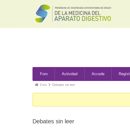
Ir
al
contenido
Forum
Forum
Foro
Actividad
Accede
Regíst
Navigation
breadcrumbs
Foro
Debates sin leer
-
You
are
here:
Debates sin leer