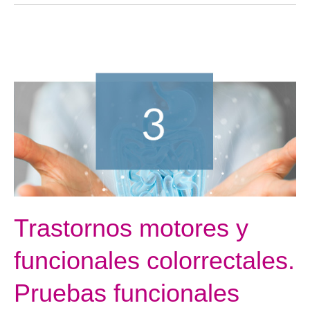
Trastornos
motores
y
funcionales
colorrectales.
Pruebas
funcionales
colorrectales.
Trastornos motores y
funcionales colorrectales.
Pruebas funcionales