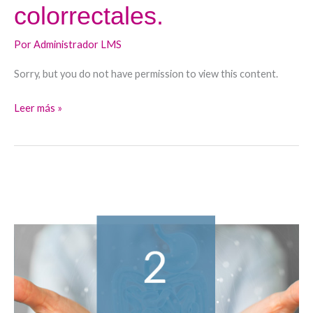
colorrectales.
Por
Administrador LMS
Sorry, but you do not have permission to view this content.
Leer más »
Trastornos
motores
y
funcionales
gastrointestinales.
Pruebas
funcionales
gastrointestinales.