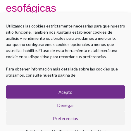
esofágicas
Por
Administrador LMS
Utilizamos las cookies estrictamente necesarias para que nuestro
sitio funcione. También nos gustaría establecer cookies de
Sorry, but you do not have permission to view this content.
análisis y rendimiento opcionales para ayudarnos a mejorarlo,
aunque no configuraremos cookies opcionales a menos que
Leer más »
usted las habilite. El uso de esta herramienta establecerá una
cookie en su dispositivo para recordar sus preferencias.
Para obtener información más detallada sobre las cookies que
utilizamos, consulte nuestra página de
Acepto
Denegar
Preferencias
Copyright © 2026 Plataforma eLearning Digestivo