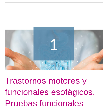
Trastornos
motores
y
funcionales
esofágicos.
Pruebas
funcionales
esofágicas
Trastornos motores y
funcionales esofágicos.
Pruebas funcionales