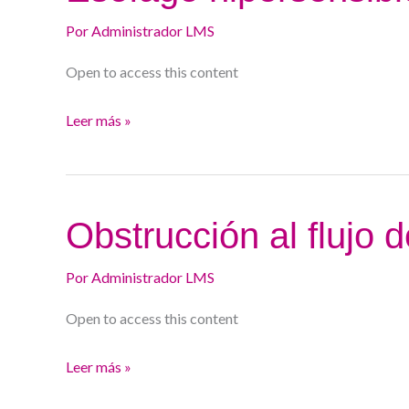
hipersensible
y
Por
Administrador LMS
pirosis
Open to access this content
funcional.
Leer más »
Obstrucción
Obstrucción al flujo 
al
flujo
Por
Administrador LMS
de
Open to access this content
salida
de
Leer más »
la