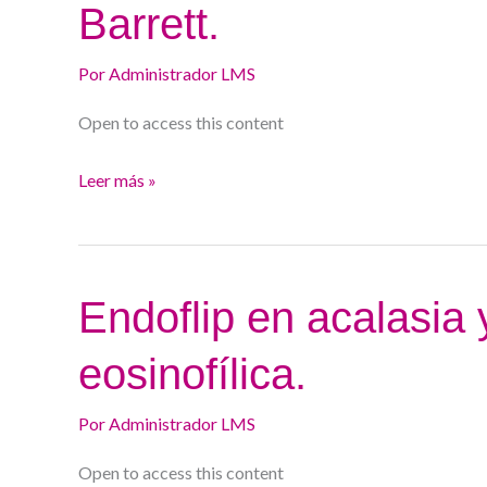
Barrett.
en
esófago
Por
Administrador LMS
de
Barrett.
Open to access this content
Leer más »
Endoflip
Endoflip en acalasia 
en
eosinofílica.
acalasia
y
Por
Administrador LMS
en
Esofagitis
Open to access this content