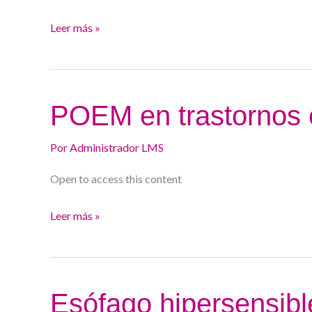
eosinofílica.
Leer más »
POEM
POEM en trastornos 
en
trastornos
Por
Administrador LMS
espásticos
Open to access this content
esofágicos.
Leer más »
Esófago
Esófago hipersensible