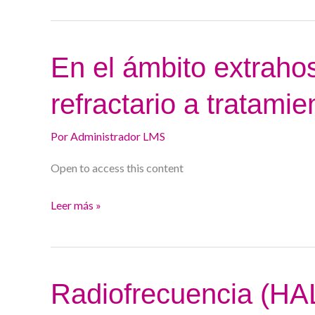
En
En el ámbito extraho
el
refractario a tratamie
ámbito
extrahospitalario:
Por
Administrador LMS
ERGE
refractario
Open to access this content
a
tratamiento.
Leer más »
Radiofrecuencia
Radiofrecuencia (HA
(HALO)