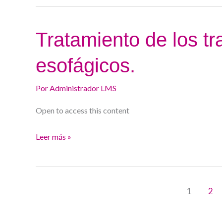
UEG.
Tratamiento
Tratamiento de los t
de
esofágicos.
los
trastornos
Por
Administrador LMS
motores
esofágicos.
Open to access this content
Leer más »
1
2