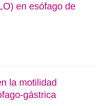
LO) en esófago de
 la motilidad
ófago-gástrica