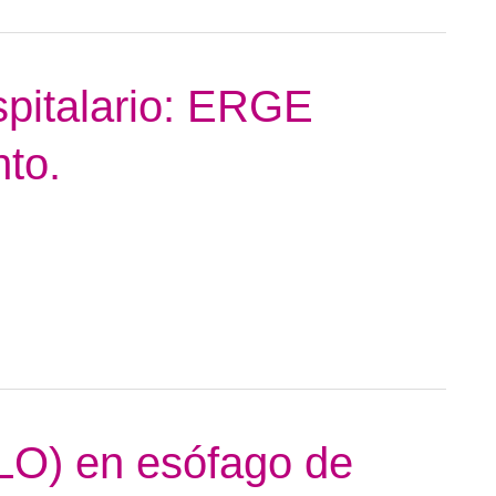
spitalario: ERGE
nto.
LO) en esófago de