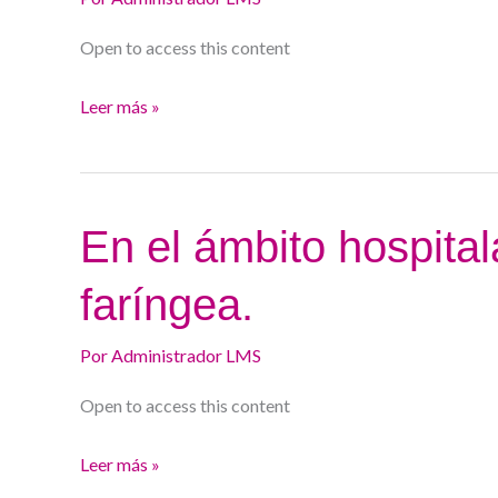
esofágica
y
Open to access this content
unión
esófago-
Leer más »
gástrica
En
En el ámbito hospitala
el
faríngea.
ámbito
hospitalario:
Por
Administrador LMS
Disfagia
oro-
Open to access this content
faríngea.
Leer más »