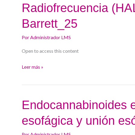
Radiofrecuencia
Radiofrecuencia (HA
(HALO)
Barrett_25
en
esófago
Por
Administrador LMS
de
Barrett_25
Open to access this content
Leer más »
Endocannabinoides
Endocannabinoides en
en
esofágica y unión es
la
motilidad
Por
Administrador LMS