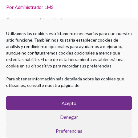
Por
Administrador LMS
Open to access this content
Utilizamos las cookies estrictamente necesarias para que nuestro
Leer más »
sitio funcione. También nos gustaría establecer cookies de
análisis y rendimiento opcionales para ayudarnos a mejorarlo,
aunque no configuraremos cookies opcionales a menos que
usted las habilite. El uso de esta herramienta establecerá una
cookie en su dispositivo para recordar sus preferencias.
1
2
3
Siguiente
→
Para obtener información más detallada sobre las cookies que
utilizamos, consulte nuestra página de
Acepto
Denegar
Preferencias
Copyright © 2026 Plataforma eLearning Digestivo