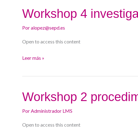
Workshop
Workshop 4 investiga
4
investigación.
Por
alopez@sepd.es
Open to access this content
Leer más »
Workshop
Workshop 2 procedim
2
procedimiento.
Por
Administrador LMS
Open to access this content