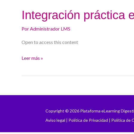
Integración
Integración práctica 
práctica
en
Por
Administrador LMS
gastroenterología.
Open to access this content
Leer más »
Copyright © 2026 Plataforma eLearning Digest
Aviso legal
|
Política de Privacidad
|
Política de 