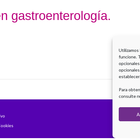
en gastroenterología.
Utilizamos
funcione. 
opcionales
opcionales
establecer
Para obten
consulte n
A
ivo
Cookies