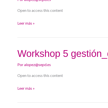
Open to access this content
Leer más »
Workshop
Workshop 5 gestión_
5
gestión_docencia.
Por
alopez@sepd.es
Open to access this content
Leer más »