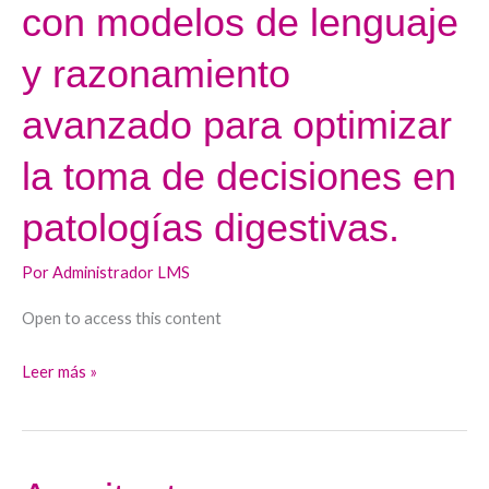
con modelos de lenguaje
agentes
con
y razonamiento
modelos
de
avanzado para optimizar
lenguaje
la toma de decisiones en
y
razonamiento
patologías digestivas.
avanzado
para
Por
Administrador LMS
optimizar
la
Open to access this content
toma
Leer más »
de
decisiones
en
patologías
Arquitectura