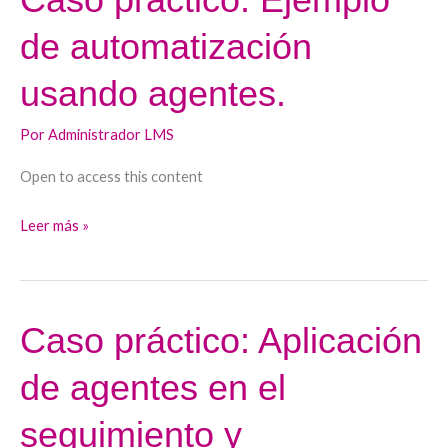
práctico:
de automatización
Ejemplo
de
usando agentes.
automatización
usando
Por
Administrador LMS
agentes.
Open to access this content
Leer más »
Caso práctico: Aplicación
Caso
práctico:
de agentes en el
Aplicación
de
seguimiento y
agentes