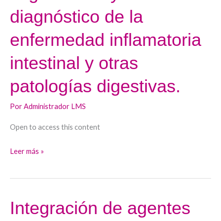
en
diagnóstico de la
el
enfermedad inflamatoria
seguimiento
y
intestinal y otras
diagnóstico
de
patologías digestivas.
la
enfermedad
Por
Administrador LMS
inflamatoria
Open to access this content
intestinal
y
Leer más »
otras
patologías
digestivas.
Integración de agentes
Integración
de