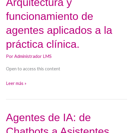
Arquitectura y
digestivas.
y
funcionamiento de
funcionamiento
de
agentes aplicados a la
agentes
aplicados
práctica clínica.
a
la
Por
Administrador LMS
práctica
Open to access this content
clínica.
Leer más »
Agentes de IA: de
Agentes
de
Chatbots a Asistentes
IA: