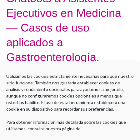
de
Ejecutivos en Medicina
Chatbots
a
— Casos de uso
Asistentes
aplicados a
Ejecutivos
en
Gastroenterología.
Medicina
—
Por
Administrador LMS
Casos
Utilizamos las cookies estrictamente necesarias para que nuestro
de
sitio funcione. También nos gustaría establecer cookies de
Open to access this content
análisis y rendimiento opcionales para ayudarnos a mejorarlo,
uso
aunque no configuraremos cookies opcionales a menos que
Leer más »
aplicados
usted las habilite. El uso de esta herramienta establecerá una
a
cookie en su dispositivo para recordar sus preferencias.
Gastroenterología.
Para obtener información más detallada sobre las cookies que
utilizamos, consulte nuestra página de