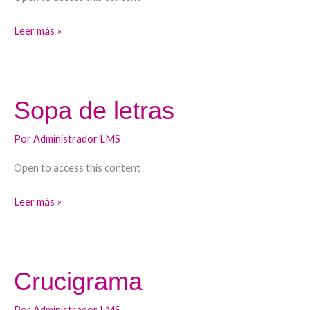
Leer más »
Sopa de letras
Sopa
de
Por
Administrador LMS
letras
Open to access this content
Leer más »
Crucigrama
Crucigrama
Por
Administrador LMS