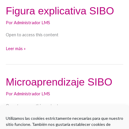
Figura explicativa SIBO
Figura
explicativa
Por
Administrador LMS
SIBO
Open to access this content
Leer más »
Microaprendizaje SIBO
Microaprendizaje
SIBO
Por
Administrador LMS
Open to access this content
Utilizamos las cookies estrictamente necesarias para que nuestro
Leer más »
sitio funcione. También nos gustaría establecer cookies de