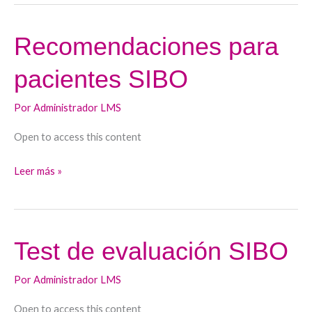
Recomendaciones para
Recomendaciones
para
pacientes SIBO
pacientes
SIBO
Por
Administrador LMS
Open to access this content
Leer más »
Test de evaluación SIBO
Test
de
Por
Administrador LMS
evaluación
SIBO
Open to access this content