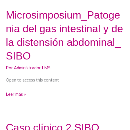
Microsimposium_Patoge
Microsimposium_Patogenia
del
nia del gas intestinal y de
gas
intestinal
la distensión abdominal_
y
de
SIBO
la
distensión
Por
Administrador LMS
abdominal_
Open to access this content
SIBO
Leer más »
Caso clínico 2 SIBO
Caso