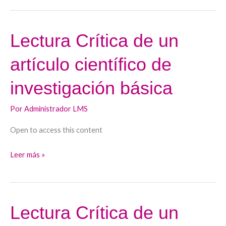
para
el
Lectura Crítica de un
Lectura
personal
Crítica
investigador.
artículo científico de
de
un
investigación básica
artículo
científico
Por
Administrador LMS
de
Open to access this content
investigación
básica
Leer más »
Lectura Crítica de un
Lectura
Crítica