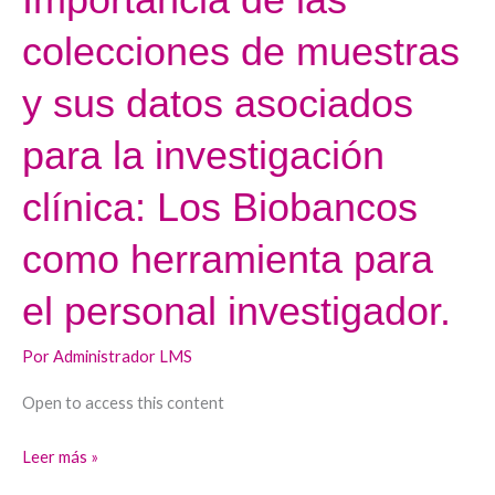
de
colecciones de muestras
las
colecciones
y sus datos asociados
de
muestras
para la investigación
y
clínica: Los Biobancos
sus
datos
como herramienta para
asociados
para
el personal investigador.
la
investigación
Por
Administrador LMS
clínica:
Open to access this content
Los
Biobancos
Leer más »
como
herramienta