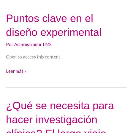
Puntos clave en el
Puntos
clave
diseño experimental
en
el
Por
Administrador LMS
diseño
experimental
Open to access this content
Leer más »
¿Qué se necesita para
¿Qué
se
hacer investigación
necesita
para