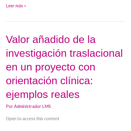
Leer más »
Valor añadido de la
Valor
añadido
investigación traslacional
de
la
en un proyecto con
investigación
traslacional
orientación clínica:
en
ejemplos reales
un
proyecto
Por
Administrador LMS
con
orientación
Open to access this content
clínica:
ejemplos