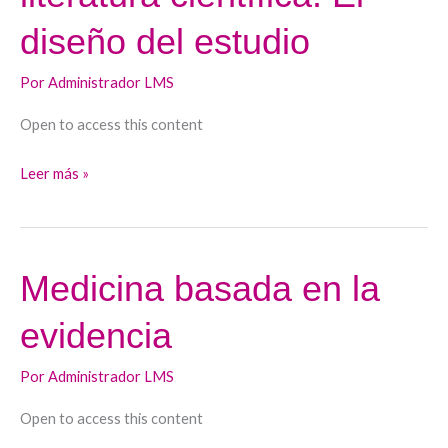
crítico
diseño del estudio
de
la
Por
Administrador LMS
literatura
científica:
Open to access this content
El
diseño
Leer más »
del
estudio
Medicina basada en la
Medicina
basada
evidencia
en
la
Por
Administrador LMS
evidencia
Open to access this content