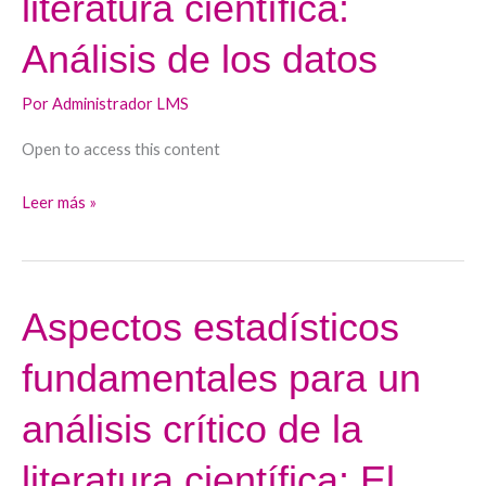
literatura científica:
crítico
Análisis de los datos
de
la
Por
Administrador LMS
literatura
científica:
Open to access this content
Análisis
de
Leer más »
los
datos
Aspectos estadísticos
Aspectos
estadísticos
fundamentales para un
fundamentales
para
análisis crítico de la
un
análisis
literatura científica: El