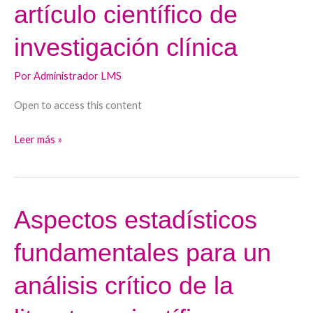
artículo científico de
de
un
investigación clínica
artículo
científico
Por
Administrador LMS
de
Open to access this content
investigación
clínica
Leer más »
Aspectos estadísticos
Aspectos
estadísticos
fundamentales para un
fundamentales
para
análisis crítico de la
un
análisis