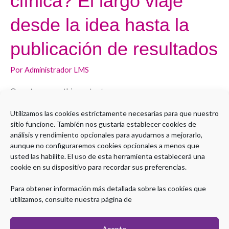
clínica? El largo viaje
hacer
investigación
desde la idea hasta la
clínica?
publicación de resultados
El
largo
Por
Administrador LMS
viaje
desde
Open to access this content
la
idea
Utilizamos las cookies estrictamente necesarias para que nuestro
Leer más »
sitio funcione. También nos gustaría establecer cookies de
hasta
análisis y rendimiento opcionales para ayudarnos a mejorarlo,
la
aunque no configuraremos cookies opcionales a menos que
publicación
usted las habilite. El uso de esta herramienta establecerá una
cookie en su dispositivo para recordar sus preferencias.
1
2
Siguiente
→
de
resultados
Para obtener información más detallada sobre las cookies que
utilizamos, consulte nuestra página de
Acepto