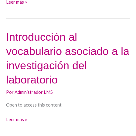
Leer más »
reales
Introducción al
Introducción
al
vocabulario asociado a la
vocabulario
asociado
investigación del
a
la
laboratorio
investigación
del
Por
Administrador LMS
laboratorio
Open to access this content
Leer más »