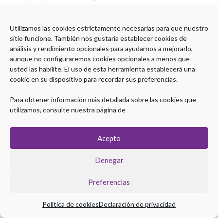
Utilizamos las cookies estrictamente necesarias para que nuestro
Copyright © 2022 Plataforma Grado SEPD
sitio funcione. También nos gustaría establecer cookies de
Aviso Legal
|
Política de Privacidad
|
Política de Cookies
análisis y rendimiento opcionales para ayudarnos a mejorarlo,
aunque no configuraremos cookies opcionales a menos que
Organiza
usted las habilite. El uso de esta herramienta establecerá una
cookie en su dispositivo para recordar sus preferencias.
Para obtener información más detallada sobre las cookies que
Con el aval científico de
utilizamos, consulte nuestra página de
Acepto
Con la Colaboración de
Denegar
Preferencias
Política de cookies
Declaración de privacidad