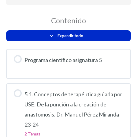
23-
24
Contenido
Expandir todo
Programa científico asignatura 5
5.1. Conceptos de terapéutica guiada por
USE: De la punción a la creación de
anastomosis. Dr. Manuel Pérez Miranda
23-24
2 Temas