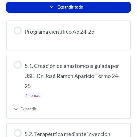
24-
Expandir todo
25
Programa científico A5 24-25
5.1. Creación de anastomosis guiada por
USE. Dr. José Ramón Aparicio Tormo 24-
25
2 Temas
Expandir
5.2. Terapéutica mediante inyección