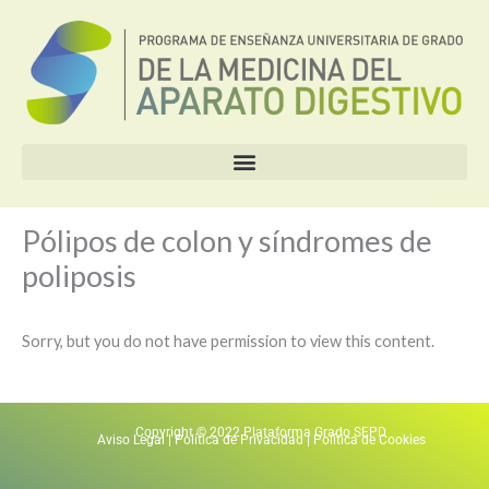
Ir
al
contenido
Pólipos de colon y síndromes de
poliposis
Sorry, but you do not have permission to view this content.
Copyright © 2022 Plataforma Grado SEPD
Aviso Legal
|
Política de Privacidad
|
Política de Cookies