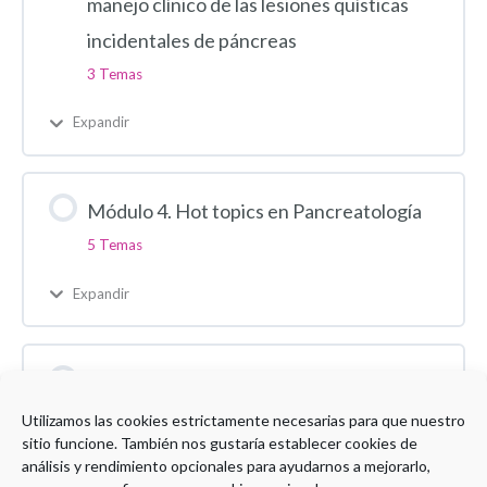
manejo clínico de las lesiones quísticas
incidentales de páncreas
3 Temas
Expandir
Módulo 4. Hot topics en Pancreatología
5 Temas
Expandir
Test evaluación final
1 Test
Utilizamos las cookies estrictamente necesarias para que nuestro
sitio funcione. También nos gustaría establecer cookies de
Expandir
análisis y rendimiento opcionales para ayudarnos a mejorarlo,