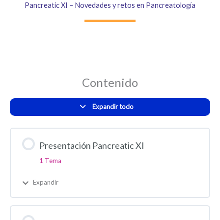
Pancreatic XI – Novedades y retos en Pancreatología
páncreas
Contenido
Expandir todo
Presentación Pancreatic XI
1 Tema
Expandir