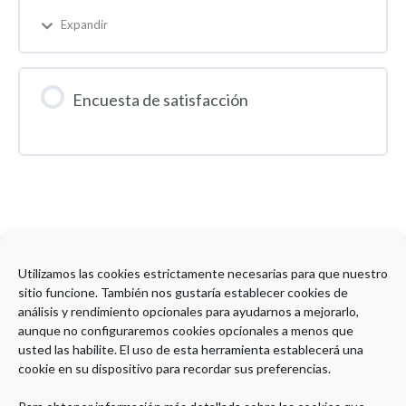
Expandir
Encuesta de satisfacción
Utilizamos las cookies estrictamente necesarias para que nuestro
sitio funcione. También nos gustaría establecer cookies de
análisis y rendimiento opcionales para ayudarnos a mejorarlo,
Copyright © 2022 Plataforma Grado SEPD
Aviso Legal
|
Política de Privacidad
|
Política de Cookies
aunque no configuraremos cookies opcionales a menos que
usted las habilite. El uso de esta herramienta establecerá una
cookie en su dispositivo para recordar sus preferencias.
Organiza