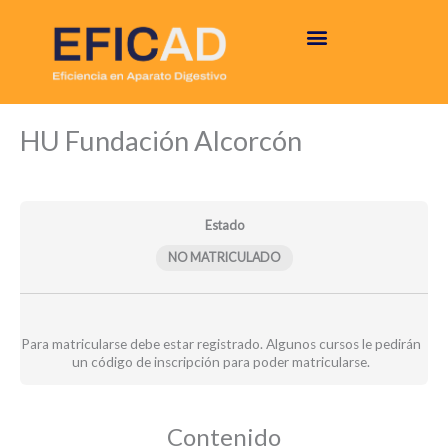
Ir
al
contenido
Informe
Informe
Módulos
HU Fundación Alcorcón
comparativo
propio
–
–
HU
HU
Fundación
Fundación
Alcorcón
Alcorcón
Estado
NO MATRICULADO
Para matricularse debe estar registrado. Algunos cursos le pedirán
un código de inscripción para poder matricularse.
Contenido