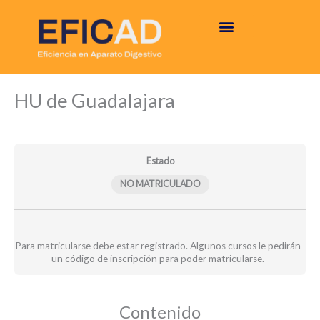
Ir
al
contenido
Informe
Informe
Módulos
HU de Guadalajara
comparativo
propio
–
–
HU
HU
de
de
Guadalajara
Guadalajara
Estado
NO MATRICULADO
Para matricularse debe estar registrado. Algunos cursos le pedirán
un código de inscripción para poder matricularse.
Contenido