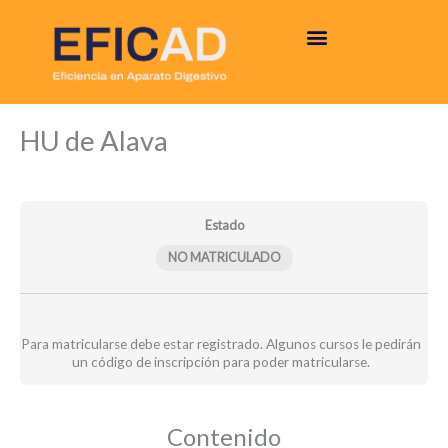
Ir
al
contenido
Informe
Informe
Módulos
HU de Alava
comparativo
propio
–
–
HU
HU
de
de
Alava
Alava
Estado
NO MATRICULADO
Para matricularse debe estar registrado. Algunos cursos le pedirán
un código de inscripción para poder matricularse.
Contenido