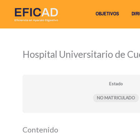
Ir
OBJETIVOS
DIR
al
contenido
Hospital Universitario de C
Estado
NO MATRICULADO
Contenido