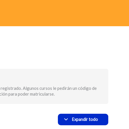
Módulos
Informe
Informe
propio
comparativo
–
–
Hospital
Hospital
Universitario
Universitario
de
de
Cuenca
Cuenca
 registrado. Algunos cursos le pedirán un código de
pción para poder matricularse.
Expandir todo