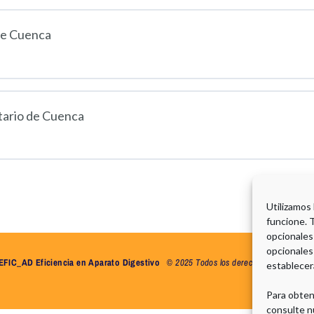
 de Cuenca
tario de Cuenca
Utilizamos
funcione. 
opcionales
opcionales
EFIC_AD Eficiencia en Aparato Digestivo
©
2025 Todos los derechos reservados.
establecer
Para obten
consulte n