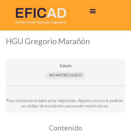
Ir
al
contenido
Informe
Informe
Módulos
HGU Gregorio Marañón
comparativo
propio
–
–
HGU
HGU
Gregorio
Gregorio
Marañón
Marañón
Estado
NO MATRICULADO
Para matricularse debe estar registrado. Algunos cursos le pedirán
un código de inscripción para poder matricularse.
Contenido