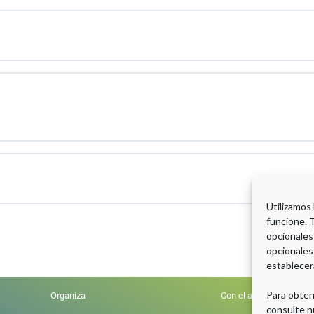
Utilizamos
funcione. 
opcionales
opcionales
establecer
Para obten
Organiza
Con el aval científico de
consulte n