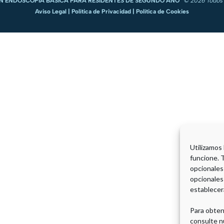
N ENDOSCOPIA BÁSICA PARA RESIDENTES DE SEGUNDO AÑO
©
2026 Todos 
Aviso Legal
|
Política de Privacidad
|
Política de Cookies
Utilizamos
funcione. 
opcionales
opcionales
establecer
Para obten
consulte n