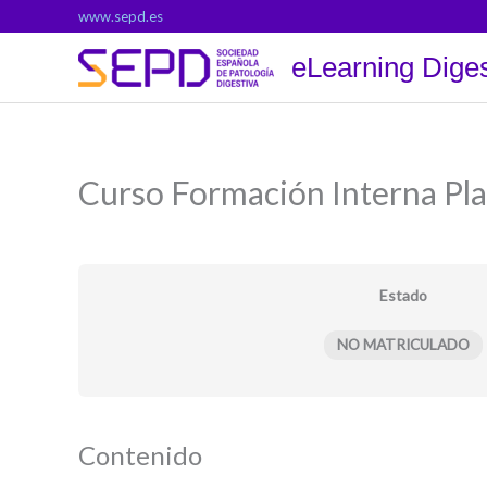
Ir
www.sepd.es
al
eLearning Diges
contenido
Curso Formación Interna Pl
Estado
NO MATRICULADO
Contenido