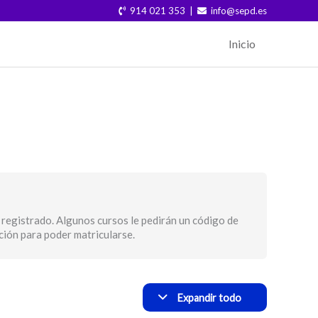
914 021 353 |
info@sepd.es
Inicio
Módulos
Creación
de
la
Home
 registrado. Algunos cursos le pedirán un código de
pción para poder matricularse.
Expandir todo