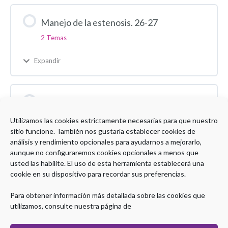
Manejo de la estenosis. 26-27
2 Temas
Expandir
Evaluación Modulo 2 26-27
1 Test
Utilizamos las cookies estrictamente necesarias para que nuestro
sitio funcione. También nos gustaría establecer cookies de
Expandir
análisis y rendimiento opcionales para ayudarnos a mejorarlo,
aunque no configuraremos cookies opcionales a menos que
usted las habilite. El uso de esta herramienta establecerá una
cookie en su dispositivo para recordar sus preferencias.
Encuesta de satisfacción curso EII 8Ed
Para obtener información más detallada sobre las cookies que
utilizamos, consulte nuestra página de