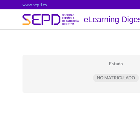
Ir
www.sepd.es
al
eLearning Diges
contenido
Estado
NO MATRICULADO