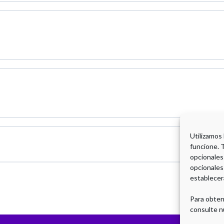
Utilizamos
funcione. 
opcionales
opcionales
establecer
Para obten
consulte n