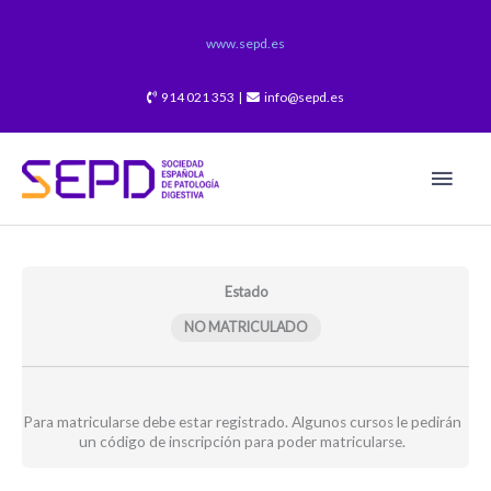
Ir
al
www.sepd.es
contenido
914 021 353 |
info@sepd.es
Men
princ
Hallazgos
Curación
Curación
Índices
Índices
Evaluación
Cápsula
Cribado
Manejo
Manejo
Evaluación
Módulos
endoscópicos
mucosa,
mucosa,
Endoscópicos
endoscópicos
Modulo
Endoscopia
del
de
de
Modulo
de
concepto
concepto
en
en
1
e
cáncer
la
la
2
Estado
la
y
y
la
la
26-
Intestinoscopia
de
displasia
estenosis.
26-
EII.
relevancia
relevancia
Colitis
Enfermedad
27
26-
colon
y
26-
27
NO MATRICULADO
Diagnóstico
en
en
Ulcerosa.
de
27
y
resección
27
diferencial
la
la
26-
Crohn
Cromoendoscopia:
de
con
práctica
práctica
27
y
¿Cuándo
pólipos.
otros
clínica
clínica
en
y
26-
procesos
habitual
habitual
la
a
27
26-
en
en
recurrencia.
quién?
Para matricularse debe estar registrado. Algunos cursos le pedirán
27
CU.
EC.
26-
26-
un código de inscripción para poder matricularse.
26-
26-
27
27
27
27