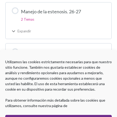
Manejo de la estenosis. 26-27
2 Temas
Expandir
Evaluación Modulo 2 26-27
1 Test
Utilizamos las cookies estrictamente necesarias para que nuestro
sitio funcione. También nos gustaría establecer cookies de
Expandir
análisis y rendimiento opcionales para ayudarnos a mejorarlo,
aunque no configuraremos cookies opcionales a menos que
usted las habilite. El uso de esta herramienta establecerá una
cookie en su dispositivo para recordar sus preferencias.
Encuesta de satisfacción curso EII 8Ed
Para obtener información más detallada sobre las cookies que
utilizamos, consulte nuestra página de