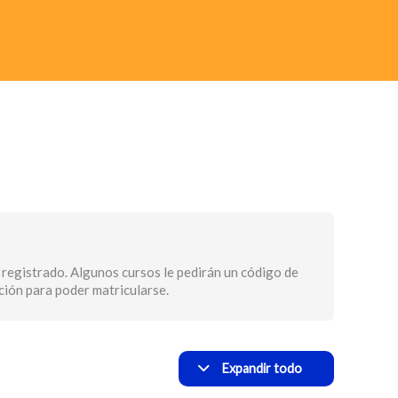
Módulos
Informe
Informe
comparativo
propio
–
–
Consorci
Consorci
Sanitari
Sanitari
de
de
Terrasa
Terrasa
 registrado. Algunos cursos le pedirán un código de
pción para poder matricularse.
Expandir todo