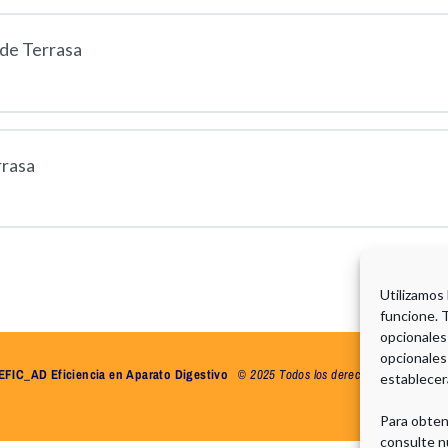
 de Terrasa
rrasa
Utilizamos
funcione. 
opcionales
opcionales
EFIC_AD Eficiencia en Aparato Digestivo
©
2025 Todos los derechos reservados.
establecer
Para obten
consulte n