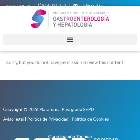
Ir
www.sepd.es
|
914 021 353 |
info@sepd.es
al
contenido
Sorry, but you do not have permission to view this content.
Copyright © 2026 Plataforma Postgrado SEPD
Aviso legal
|
Política de Privacidad
|
Política de Cookies
Coordinación Técnica