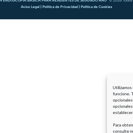
N ENDOSCOPIA BÁSICA PARA RESIDENTES DE SEGUNDO AÑO
©
2026 Todos 
Aviso Legal
|
Política de Privacidad
|
Política de Cookies
Utilizamos
funcione. 
opcionales
opcionales
establecer
Para obten
consulte n