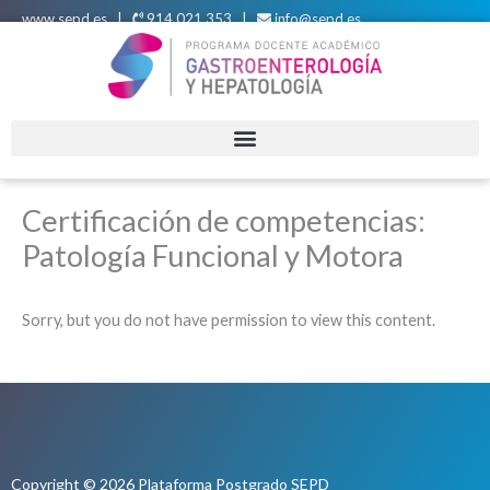
Ir
www.sepd.es
|
914 021 353 |
info@sepd.es
al
contenido
Certificación de competencias:
Patología Funcional y Motora
Sorry, but you do not have permission to view this content.
Copyright © 2026 Plataforma Postgrado SEPD