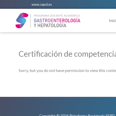
Ir
www.sepd.es
al
contenido
Inic
Certificación de competenci
Sorry, but you do not have permission to view this conte
Copyright © 2026 Plataforma Postgrado SEPD