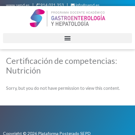
Ir
www.sepd.es
|
914 021 353 |
info@sepd.es
al
contenido
Certificación de competencias:
Nutrición
Sorry, but you do not have permission to view this content.
Copyright © 2026 Plataforma Postgrado SEPD