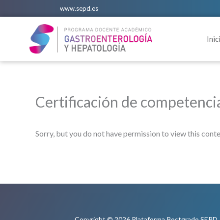
Ir
www.sepd.es
al
contenido
Inic
Certificación de competenci
Sorry, but you do not have permission to view this conte
Copyright © 2026 Plataforma Postgrado SEPD