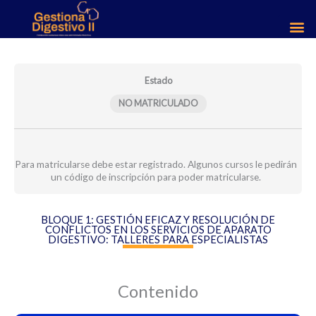
Ir
al
contenido
Programa
Comunicación
Estrategias
Microgestión
Módulos
bloque
efectiva
de
en
1
en
resolución
la
Estado
los
del
coordinación
servicios
conflictos
de
NO MATRICULADO
de
aparto
aparato
digestivo
digestivo
Para matricularse debe estar registrado. Algunos cursos le pedirán
un código de inscripción para poder matricularse.
BLOQUE 1: GESTIÓN EFICAZ Y RESOLUCIÓN DE
CONFLICTOS EN LOS SERVICIOS DE APARATO
DIGESTIVO: TALLERES PARA ESPECIALISTAS
Contenido