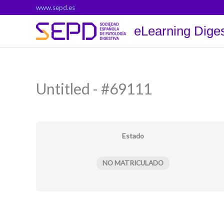
Ir
www.sepd.es
al
eLearning Diges
contenido
Untitled - #69111
Estado
NO MATRICULADO