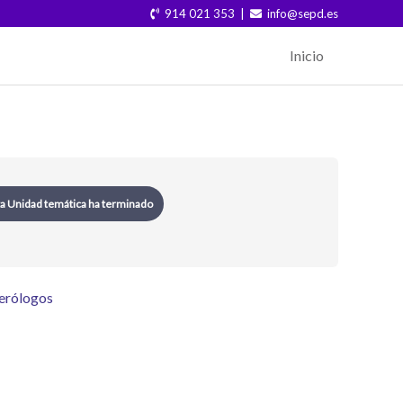
914 021 353 |
info@sepd.es
Inicio
Módulos
2ª
Ed.
Aplicaciones
Prácticas
a Unidad temática ha terminado
de
Inteligencia
Artificial
para
Gastroenterólogo
terólogos