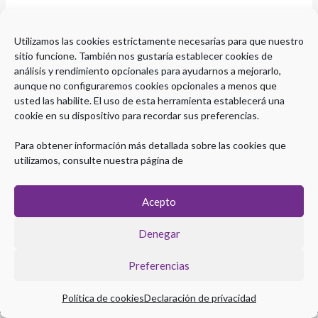
Parece que no hemos podido encontrar lo que estás
Utilizamos las cookies estrictamente necesarias para que nuestro
buscando. Quizá pueda ayudarte una búsqueda.
sitio funcione. También nos gustaría establecer cookies de
análisis y rendimiento opcionales para ayudarnos a mejorarlo,
aunque no configuraremos cookies opcionales a menos que
usted las habilite. El uso de esta herramienta establecerá una
cookie en su dispositivo para recordar sus preferencias.
Para obtener información más detallada sobre las cookies que
utilizamos, consulte nuestra página de
Acepto
Denegar
Preferencias
Copyright © 2026 Plataforma eLearning Digestivo
Aviso legal
|
Política de Privacidad
|
Política de Cookies
Política de cookies
Declaración de privacidad