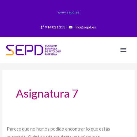
Ir
al
www.sepd.es
contenido
914 021 353 |
info@sepd.es
Men
princ
Buscar
por:
Asignatura 7
Parece que no hemos podido encontrar lo que estás