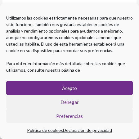
Parece que no hemos podido encontrar lo que estás
Utilizamos las cookies estrictamente necesarias para que nuestro
buscando. Quizá pueda ayudarte una búsqueda.
sitio funcione. También nos gustaría establecer cookies de
análisis y rendimiento opcionales para ayudarnos a mejorarlo,
aunque no configuraremos cookies opcionales a menos que
usted las habilite. El uso de esta herramienta establecerá una
cookie en su dispositivo para recordar sus preferencias.
Para obtener información más detallada sobre las cookies que
utilizamos, consulte nuestra página de
Acepto
Denegar
Preferencias
Copyright © 2026 Plataforma eLearning Digestivo
Aviso legal
|
Política de Privacidad
|
Política de Cookies
Política de cookies
Declaración de privacidad