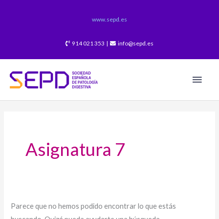
Ir
al
www.sepd.es
contenido
914 021 353 |
info@sepd.es
Men
princ
Buscar
por:
Asignatura 7
Parece que no hemos podido encontrar lo que estás