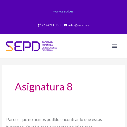
Ir
al
www.sepd.es
contenido
914 021 353 |
info@sepd.es
Men
princ
Buscar
por:
Asignatura 8
Parece que no hemos podido encontrar lo que estás