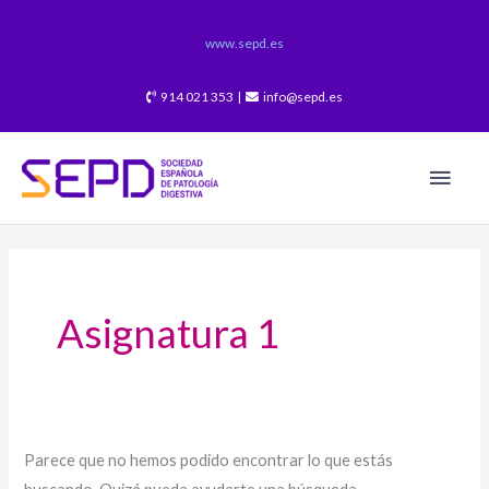
Ir
al
www.sepd.es
contenido
914 021 353 |
info@sepd.es
Men
princ
Buscar
por:
Asignatura 1
Parece que no hemos podido encontrar lo que estás